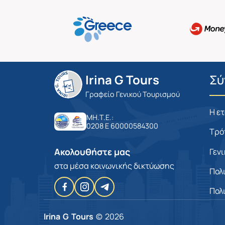
Irina G Tours
Σύ
Γραφείο Γενικού Τουρισμού
Η ε
MH.T.E.:
0208 E 60000584300
Τρό
Ακολουθήστε μας
Γεν
στα μέσα κοινωνικής δικτύωσης
Πολ
Πολ
Irina G Tours
© 2026