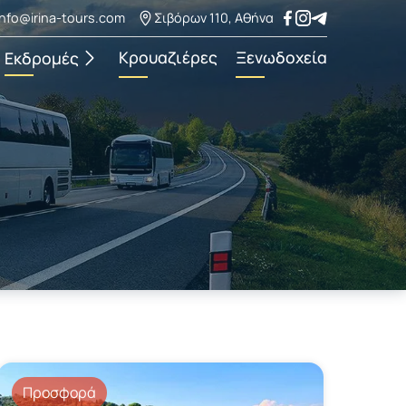
info@irina-tours.com
Σιβόρων 110, Αθήνα
Κρουαζιέρες
Ξενωδοχεία
Εκδρομές
Προσφορά