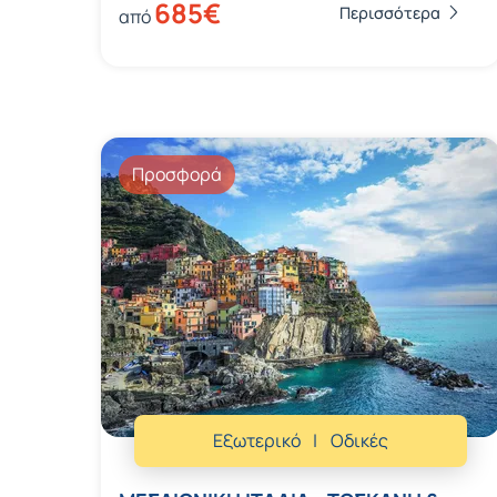
685€
Περισσότερα
από
Προσφορά
Εξωτερικό
Οδικές