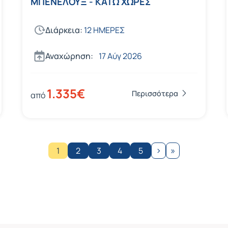
ΜΠΕΝΕΛΟΥΞ - ΚΑΤΩ ΧΩΡΕΣ
Διάρκεια:
12 ΗΜΕΡΕΣ
Αναχώρηση:
17 Αύγ 2026
1.335€
Περισσότερα
από
›
»
1
2
3
4
5